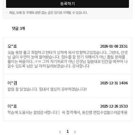
등록하기
-
욕설, 도배 등 주제와 관련 없는 글은 임의로 삭제될 수 있습니다.
댓글 3개
오*호
2026-01-08 23:31
오늘 동형 풀고 좌절하고 현타가 심하게 와서 방황하고있었습니다. 그런데, 선생
님 글이 우연히 눈에 들어왔습니다. 점수를 잘 받기 위해서가 아닌 틀릴 문제를
줄이는 싸움이다..ㅜㅠ 그저 자기위로가 아닌 선생님 말씀대로 빈칸을 메꾸어 나
갈수 있도록 남은 날 마저 달려보겠습니다. 감사합니다
이*겸
2025-12-31 14:06
칼럼 잘 읽었습니다. 힘내서 열심히 공부하겠습니다!!
이*호
2025-12-26 15:33
학습에 도움되는 칼럼감사합니다:）꼭 합격해서, 동진쌤 면접수업들으러갈게용
1