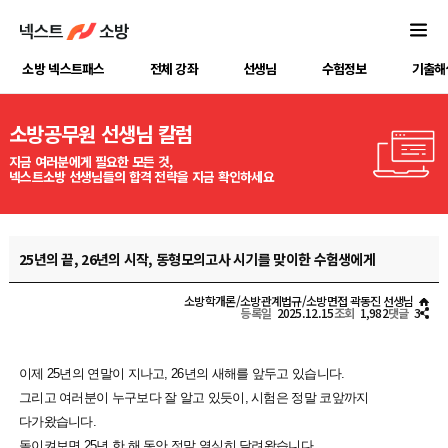
소방 넥스트패스
전체 강좌
선생님
수험정보
기출해
소방공무원 선생님 칼럼
지금 여러분에게 필요한 모든 것,
넥스트소방 선생님들의 합격 전략을 지금 확인하세요
25년의 끝, 26년의 시작, 동형모의고사 시기를 맞이한 수험생에게
소방학개론/소방관계법규/소방면접 곽동진 선생님
등록일
2025.12.15
조회
1,982
댓글
3
이제 25년의 연말이 지나고, 26년의 새해를 앞두고 있습니다.
그리고 여러분이 누구보다 잘 알고 있듯이, 시험은 정말 코앞까지
다가왔습니다.
돌이켜보면 25년 한 해 동안 정말 열심히 달려왔습니다.