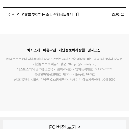
긴 연휴를 맞이하는 소방 수험생들에게
[1]
이전글
25.09.23
회사소개
이용약관
개인정보처리방침
강사모집
㈜넥스트스터디
서울특별시 강남구 논현로75길 8, 2층(역삼동, 비드 빌딩)
대표이사 양승윤
개인정보보호책임자 정운규(keeper@nextstudy.net)
넥스트스터디 원격평생교육시설(제434호)
사업자등록번호 : 561-81-03379
통신판매업신고번호 : 제2025-서울구로-1079호
신고기관명 : 서울시 강남구
호스팅제공자 : ㈜케이티
학습지원센터 : 1644-8806
PC 버전 보기 >