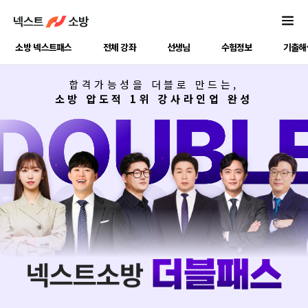
구매는
더
많은
한번,
수험생이
수강은
더
소방 넥스트패스
전체 강좌
선생님
수험정보
기출해
많은
더블
콘텐츠로
넥스트소방
더
합격가능성을 더블로 만드는,
X
많이
소방 압도적 1위 강사라인업 완성
합격할
모두소
수
더블패스
있도록
더블패스로
모이세요.