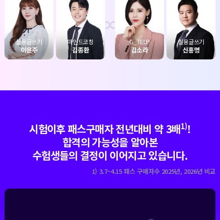
실용글쓰기
응급처치학개론
마인드코칭
한국사능력검정
행정법
G_TELP
행정법
실용글쓰기
이윤주
이혜영
김종환
김종우
양승우
김소라
정인국
신홍명
1)
시험이후 패스구매자 전년대비 약 3배
!
합격의 가능성을 알아본
수험생들의 결정이 이어지고 있습니다.
1) 3.7~4.15 패스 구매자수 2025년, 2026년 비교