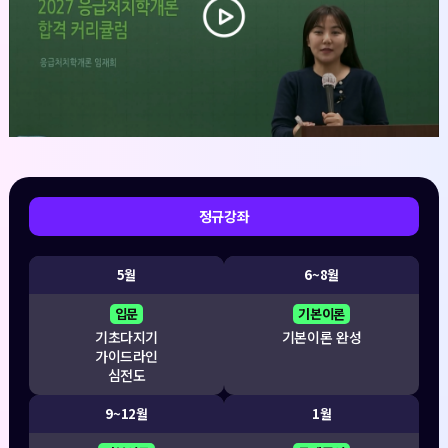
정규강좌
5월
6~8월
입문
기본이론
기초다지기
기본이론 완성
가이드라인
심전도
9~12월
1월