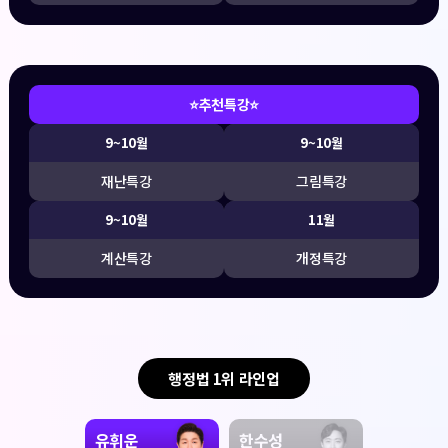
⭐추천특강⭐
9~10월
9~10월
재난특강
그림특강
9~10월
11월
계산특강
개정특강
행정법 1위 라인업
유휘운
한수성