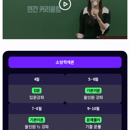
소방학개론
4월
5~6월
입문
기본이론
입문강좌
올인원 강좌
7~8월
9~10월
기본이론
문제풀이
올인원 ½ 강좌
기출 문풀