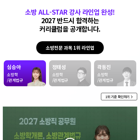
소방 ALL-STAR 강사 라인업 완성!
2027 반드시 합격하는
커리큘럼을 공개합니다.
소방전문 과목 1위 라인업
심승아
정태성
곽동진
소방학
소방학
소방학
/관계법규
/관계법규
/관계법규
1위 기준 확인하기