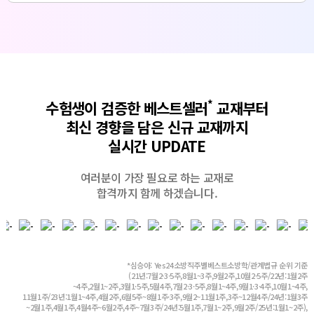
*
수험생이 검증한 베스트셀러
교재부터
최신 경향을 담은 신규 교재까지
실시간 UPDATE
여러분이 가장 필요로 하는 교재로
합격까지 함께 하겠습니다.
*심승아: Yes24소방직주별베스트소방학/관계법규 순위 기준
(21년:7월2·3·5주,8월1~3주,9월2주,10월2·5주/22년:1월2주
~4주,2월1~2주,3월1·5주,5월4주,7월2·3·5주,8월1~4주,9월1·3·4주,10월1~4주,
11월1주/23년:1월1~4주,4월2주,6월5주~8월1주·3주,9월2~11월1주,3주~12월4주/24년:1월3주
~2월1주,4월1주,4월4주~6월2주,4주~7월3주/24년:5월1주,7월1~2주,9월2주/25년:1월1~2주),