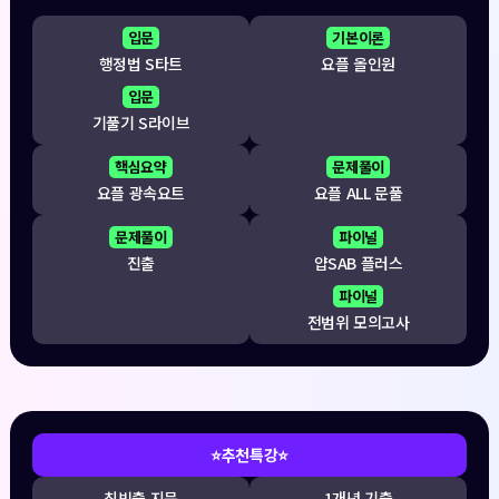
입문
기본이론
행정법 S타트
요플 올인원
입문
기풀기 S라이브
핵심요약
문제풀이
요플 광속요트
요플 ALL 문풀
문제풀이
파이널
진출
얍SAB 플러스
파이널
전범위 모의고사
⭐추천특강⭐
최빈출 지문
1개년 기출