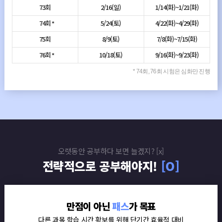
73회
2/16(일)
1/14(화)~1/21(화)
74회
5/24(토)
4/22(화)~4/29(화)
75회
8/9(토)
7/8(화)~7/15(화)
76회
10/18(토)
9/16(화)~9/23(화)
* 74회, 76회 시험은 심화만 진행
오랫동안 공부하다 보면 늘겠지? [x]
전략적으로 공부해야지!
[O]
만점이 아닌
패스
가 목표
다른 과목 학습 시간 확보를 위해 단기간 효율적 대비