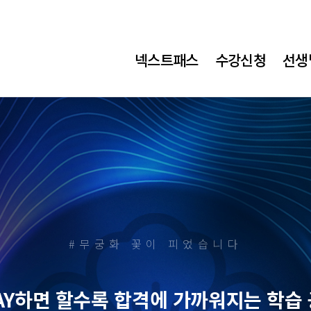
메
넥스트패스
수강신청
선생
가
소
방
메
뉴
#무궁화 꽃이 피었습니다
AY하면 할수록
합격에 가까워지는 학습