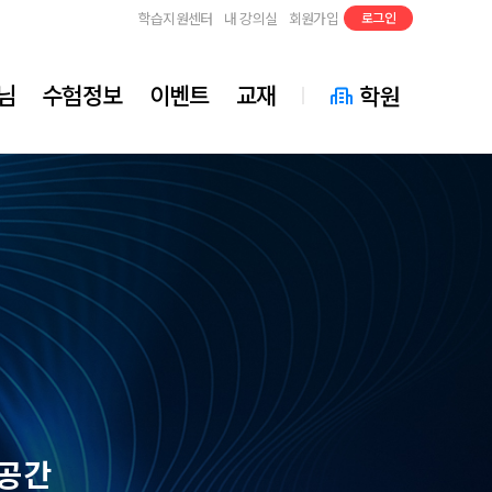
학습지원센터
내 강의실
회원가입
로그인
님
수험정보
이벤트
교재
학원
 공간