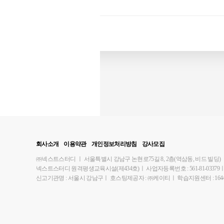
회사소개
이용약관
개인정보처리방침
강사모집
㈜넥스트스터디
ㅣ
서울특별시 강남구 논현로75길 8, 2층(역삼동, 비드 빌딩)
넥스트스터디 원격평생교육시설(제434호)
ㅣ
사업자등록번호 : 561-81-03379
신고기관명 : 서울시 강남구
ㅣ
호스팅제공자 : ㈜케이티
ㅣ
학습지원센터 : 1644