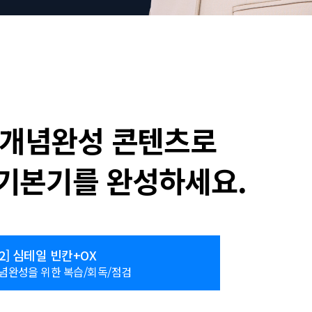
 개념완성 콘텐츠로
기본기를 완성하세요.
2]
심테일 빈칸+OX
념완성을 위한 복습/회독/점검