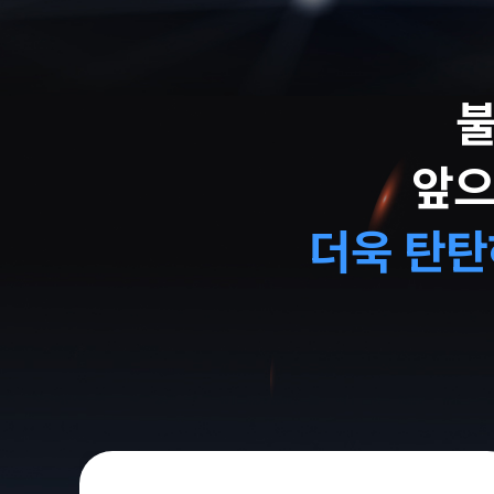
불
앞으
더욱 탄