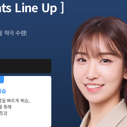
ts Line Up ]
 적극 수렴!
복습
념을
빠르게 복습,
를 통해
 점검