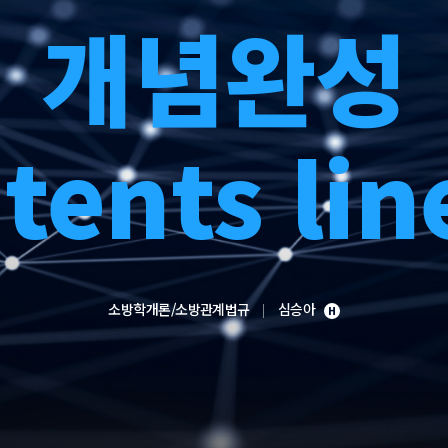
개념완성
tents lin
소방학개론/소방관계법규
심승아
H