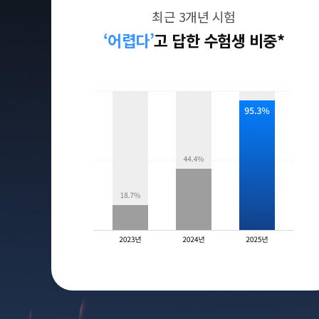
최근 3개년 시험
‘어렵다’
고 답한 수험생 비중*