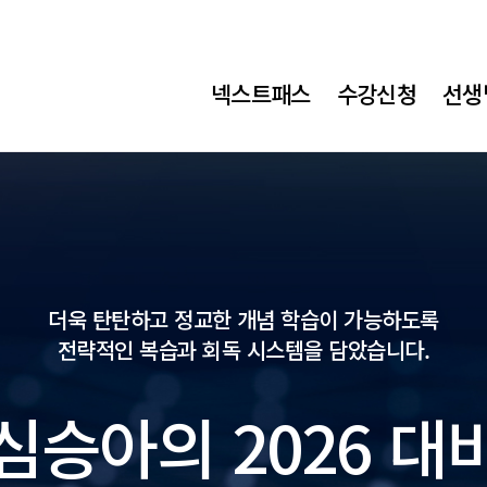
메
넥스트패스
수강신청
선생
가
소
방
메
뉴
더욱 탄탄하고 정교한 개념 학습이 가능하도록
전략적인 복습과 회독 시스템을 담았습니다.
심승아의 2026 대