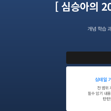
[ 심승아의 
개념 학습 
심테일 
전 범위
필수 암기 내
탄탄