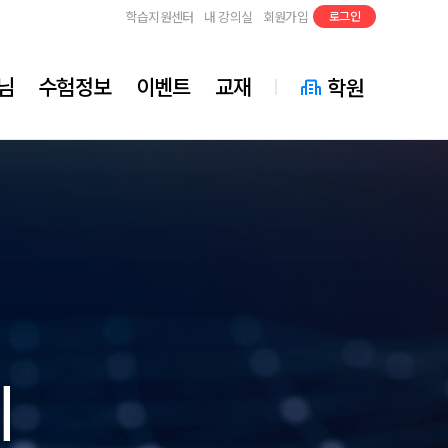
학습지원센터
내 강의실
회원가입
로그인
님
수험정보
이벤트
교재
학원
비