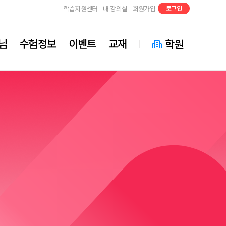
학습지원센터
내 강의실
회원가입
로그인
님
수험정보
이벤트
교재
학원