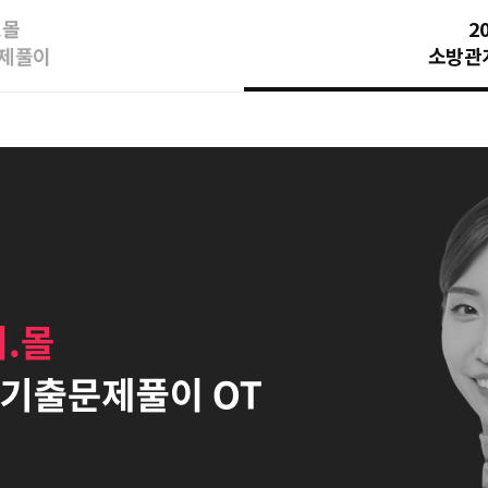
.몰
2
문제풀이
소방관