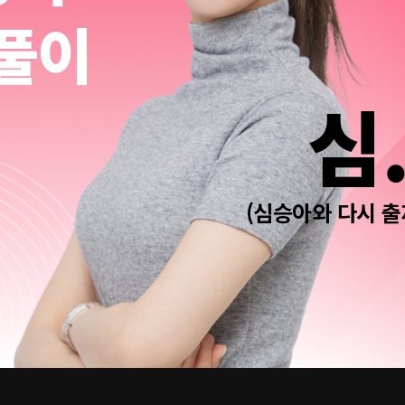
풀이
심
(심승아와 다시 출