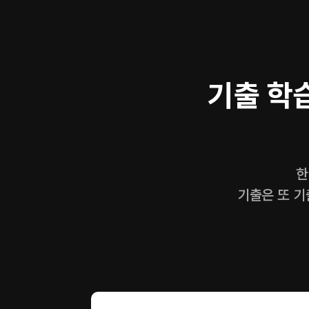
기출 학
한
기출은 또 기