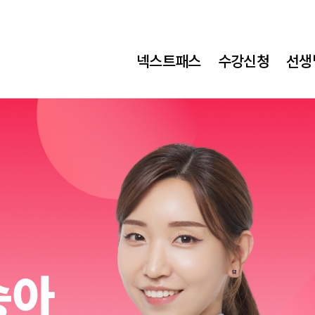
메
넥스트패스
수강신청
선생
가
소
방
메
뉴
승아