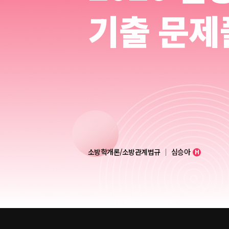
기출 문제
소방학개론/소방관계법규
심승아
H