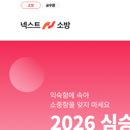
소방
공무원
익숙함에 속아
소중함을 잊지 마세요
2026 심