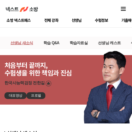
소방 넥스트패스
전체 강좌
선생님
수험정보
기출해
선생님 새소식
학습 Q&A
학습자료실
선생님 캐스트
처음부터 끝까지,
수험생을 위한 책임과 진심
한국사능력검정
전한길
대표영상
프로필