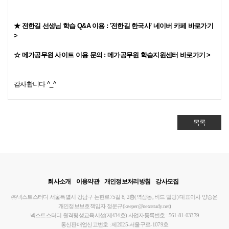
★ 전한길 선생님 학습 Q&A 이용 :
'전한길 한국사' 네이버 카페 바로가기
>
☆ 메가공무원 사이트 이용 문의 :
메가공무원 학습지원센터 바로가기 >
감사합니다 ^_^
목록
회사소개
이용약관
개인정보처리방침
강사모집
㈜넥스트스터디
서울특별시 강남구 논현로75길 8, 2층(역삼동, 비드 빌딩)
대표이사 양승윤
개인정보보호책임자 정운규(keeper@nextstudy.net)
넥스트스터디 원격평생교육시설(제434호)
사업자등록번호 : 561-81-03379
통신판매업신고번호 : 제2025-서울구로-1079호