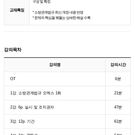
구성 및 특징
교재특징
* 소방관계법규 최신 개정 내용 반영
* 문제의 핵심을 꿰뚫는 상세한 해설 수록
강의목차
강의명
강의시간
OT
6분
1강. 소방관계법규 오엑스 1회
21분
2강. 6p. 실시 및 조치권자
47분
3강. 12p. 기간
61분