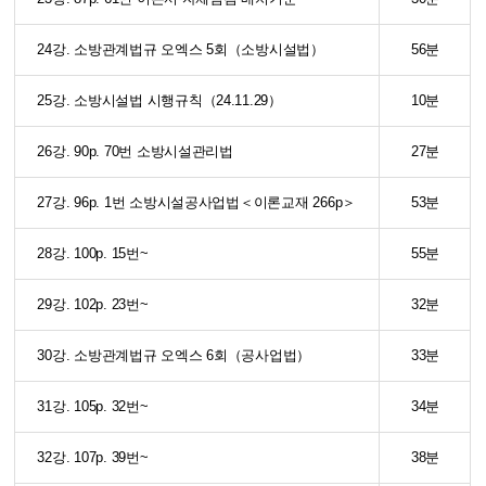
24강. 소방관계법규 오엑스 5회（소방시설법）
56분
25강. 소방시설법 시행규칙（24.11.29）
10분
26강. 90p. 70번 소방시설관리법
27분
27강. 96p. 1번 소방시설공사업법＜이론교재 266p＞
53분
28강. 100p. 15번~
55분
29강. 102p. 23번~
32분
30강. 소방관계법규 오엑스 6회（공사업법）
33분
31강. 105p. 32번~
34분
32강. 107p. 39번~
38분