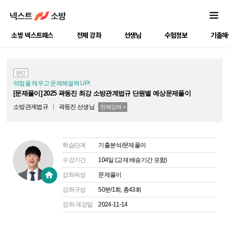
소방 넥스트패스
전체 강좌
선생님
수험정보
기출해
소방강좌
완강
약점을 채우고 문제해결력 UP!
[문제풀이] 2025 곽동진 최강 소방관계법규 단원별 예상문제풀이
소방관계법규
곽동진
선생님
전체강좌 >
학습단계
기출분석/문제풀이
수강기간
104일 (교재 배송기간 포함)
강좌속성
문제풀이
강좌구성
50분/1회, 총43회
강좌 개강일
2024-11-14