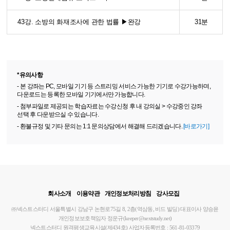
43강. 소방의 화재조사에 관한 법률 ▶완강
31분
*유의사항
- 본 강좌는 PC, 모바일 기기 등 스트리밍 서비스 가능한 기기로 수강가능하며,
다운로드는 등록한 모바일 기기에서만 가능합니다.
- 첨부파일로 제공되는 학습자료는 수강신청 후 내 강의실 > 수강중인 강좌
선택 후 다운받으실 수 있습니다.
- 환불규정 및 기타 문의는 1:1 문의상담에서 해결해 드리겠습니다.
[바로가기]
회사소개
이용약관
개인정보처리방침
강사모집
㈜넥스트스터디
서울특별시 강남구 논현로75길 8, 2층(역삼동, 비드 빌딩)
대표이사 양승윤
개인정보보호책임자 정운규(keeper@nextstudy.net)
넥스트스터디 원격평생교육시설(제434호)
사업자등록번호 : 561-81-03379