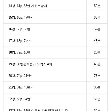
14강. 61p. 38번 자위소방대
52분
15강. 63p. 47번~
39분
16강. 65p. 53번~
59분
17강. 68p. 7번~
43분
18강. 72p. 16번
28분
19강. 소방관계법규 오엑스 4회
46분
20강. 74p. 21번~
76분
21강. 81p. 43번~
38분
22강. 86p. 54번~
56분
23강. 87p. 61번 이론서-자체점검 배치기준
30분