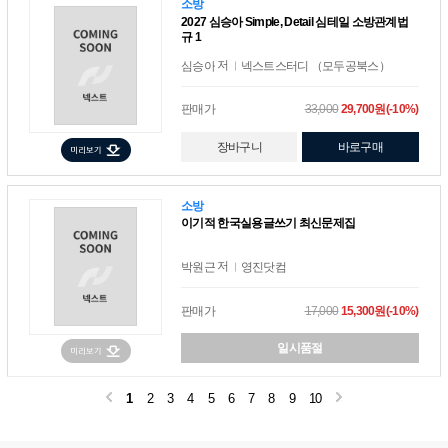
소방
2027 심승아 Simple, Detail 심테일 소방관계법
규 1
저
심승아
넥스트스터디 （모두공북스）
판매가
33,000
29,700원(-10%)
장바구니
바로구매
소방
이기적 한국실용글쓰기 최신문제집
저
박원근
영진닷컴
판매가
17,000
15,300원(-10%)
일시품절
1
2
3
4
5
6
7
8
9
10