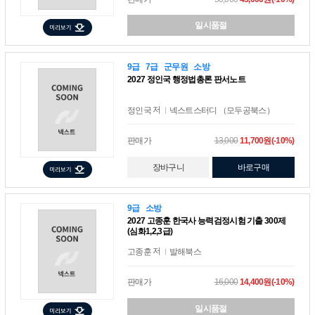
일시품절
9급
7급
군무원
소방
2027 정인국 행정법총론 판서노트
저
정인국
넥스트스터디 （모두공북스）
판매가
13,000
11,700원(-10%)
장바구니
바로구매
9급
소방
2027 고종훈 한국사 능력검정시험 기출 300제
(심화1,2,3급)
저
고종훈
발해북스
판매가
16,000
14,400원(-10%)
일시품절