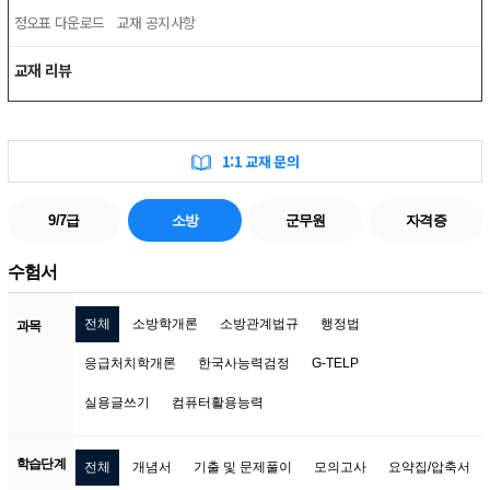
정오표 다운로드
교재 공지사항
교재 리뷰
1:1 교재 문의
9/7급
소방
군무원
자격증
수험서
전체
소방학개론
소방관계법규
행정법
과목
응급처치학개론
한국사능력검정
G-TELP
실용글쓰기
컴퓨터활용능력
학습단계
전체
개념서
기출 및 문제풀이
모의고사
요약집/압축서