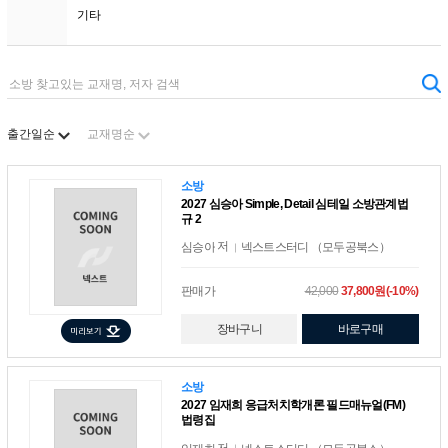
기타
정렬
출간일순
교재명순
소방
2027 심승아 Simple, Detail 심테일 소방관계법
규 2
저
심승아
넥스트스터디 （모두공북스）
판매가
42,000
37,800원(-10%)
장바구니
바로구매
소방
2027 임재희 응급처치학개론 필드매뉴얼(FM)
법령집
저