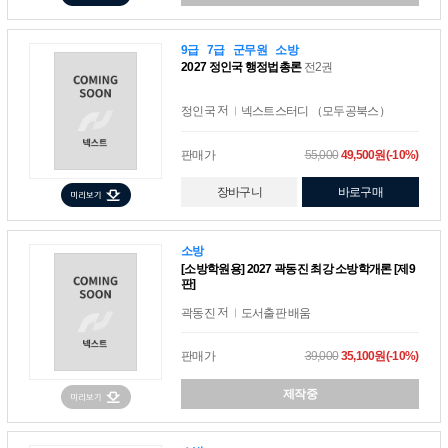
9급
7급
군무원
소방
2027 정인국 행정법총론
전2권
저
정인국
넥스트스터디 （모두공북스）
판매가
55,000
49,500원(-10%)
장바구니
바로구매
소방
[소방학원용] 2027 곽동진 최강 소방학개론 [제9
판]
저
곽동진
도서출판 배움
판매가
39,000
35,100원(-10%)
제작중