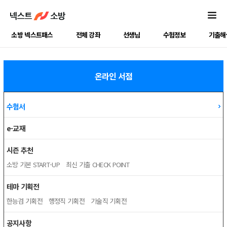
소방 넥스트패스
전체 강좌
선생님
수험정보
기출해
온라인 서점
수험서
e-교재
시즌 추천
소방 기본 START-UP
최신 기출 CHECK POINT
테마 기획전
한능검 기획전
행정직 기획전
기술직 기획전
공지사항