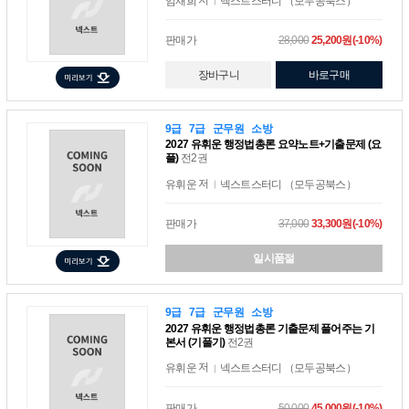
임재희
넥스트스터디 （모두공북스）
판매가
28,000
25,200원(-10%)
장바구니
바로구매
9급
7급
군무원
소방
2027 유휘운 행정법총론 요약노트+기출문제 (요
플)
전2권
저
유휘운
넥스트스터디 （모두공북스）
판매가
37,000
33,300원(-10%)
일시품절
9급
7급
군무원
소방
2027 유휘운 행정법총론 기출문제 풀어주는 기
본서 (기풀기)
전2권
저
유휘운
넥스트스터디 （모두공북스）
판매가
50,000
45,000원(-10%)