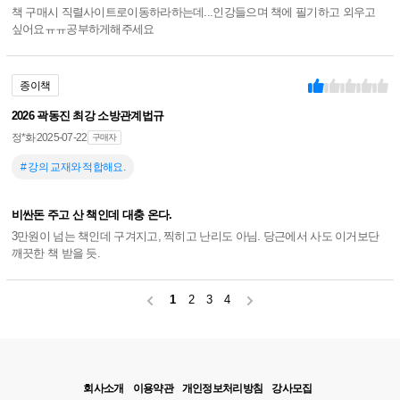
책 구매시 직렬사이트로이동하라하는데...인강들으며 책에 필기하고 외우고
싶어요ㅠㅠ공부하게해주세요
종이책
2026 곽동진 최강 소방관계법규
정*화
2025-07-22
구매자
# 강의 교재와 적합해요.
비싼돈 주고 산 책인데 대충 온다.
3만원이 넘는 책인데 구겨지고, 찍히고 난리도 아님. 당근에서 사도 이거보단
깨끗한 책 받을 듯.
1
2
3
4
회사소개
이용약관
개인정보처리방침
강사모집