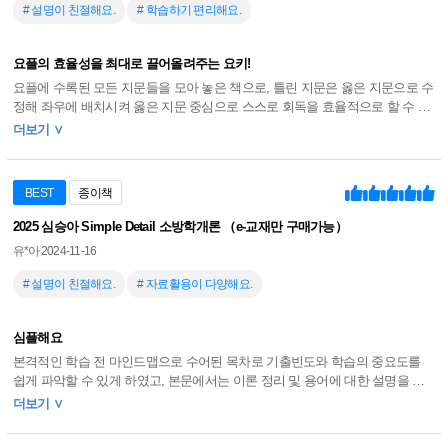
# 설명이 친절해요.
# 학습하기 편리해요.
요플의 효율성을 최대로 끌어올려주는 요키!
요플에 수록된 모든 지문들을 모아 놓은 책으로, 틀린 지문은 옳은 지문으로 수
정해 좌우에 배치시켜 옳은 지문 중심으로 스스로 회독을 효율적으로 할 수 있
게 해줍니다. 가장 좋았던 점은 바로 중요 키워드 중심으로 형광펜 작업이 되어
더보기 ∨
있다는 점인데, 이를 통해 실제 시험장에서 해당 지문을 보았을 때 어느 부분을
중점으로 보아야 하는지를 학습할 수 있고, 형광펜을 칠한 이미지를 떠올리는
방법으로도 지문 학습을 할 수 있어서 쟁점을 빠르게 파악하여 문제를 푸는 시
BEST
종이책
간을 단축시키는 데도 유용합니다. 또한 전 지문에 9단계로 중요도 표시가 되
어 있어서 중요 지문 중점으로 강약 조절하면서 마지막 회독용으로 사용하기
2025 심승아 Simple Detail 소방학개론 （e-교재만 구매가능）
에도 적합한 교재입니다. 요플과 시너지 효과를 낼 수 있는 요키 추천합니다!
유*아
2024-11-16
# 설명이 친절해요.
# 자료활용이 다양해요.
심플해요
본격적인 학습 전 마인드맵으로 수어된 목차로 기출빈도와 학습의 중요도를
쉽게 파악할 수 있게 하였고, 본문에서는 이론 정리 및 용어에 대한 설명을 추
가하여 혼자서도 쉽게 학습이 가능하도록 하고 최신 출제경향을 분석하여 중
더보기 ∨
요한 이론 및 개념을 간결하고 쉽게 설명하였고, 키워드는 눈에 잘 띄는 컬러로
처리하여 학습효과를 극대화하였습니다. 이론과 함께 알아두면 좋은 내용을