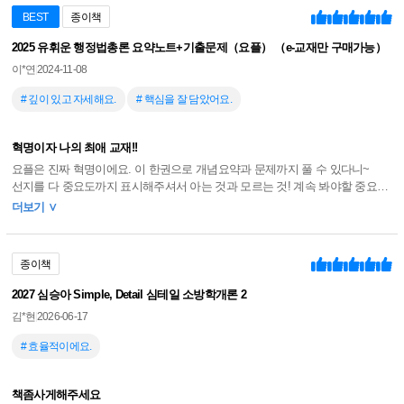
다양한 학습 콘텐츠로 구성하였고, 연습문제를 수록하여 단원별로 학습한 내
BEST
종이책
용을 점검할 수 있도록 편집되어있습니다.
2025 유휘운 행정법총론 요약노트+기출문제（요플） （e-교재만 구매가능）
▶ 소방학개론 공부는 심플하게!
이*연
2024-11-08
▶ 소방학개론 전략은 디테일하게!?
# 깊이 있고 자세해요.
# 핵심을 잘 담았어요.
혁명이자 나의 최애 교재!!
요플은 진짜 혁명이에요. 이 한권으로 개념요약과 문제까지 풀 수 있다니~
선지를 다 중요도까지 표시해주셔서 아는 것과 모르는 것! 계속 봐야할 중요한
지문을 구별하기 너무 편해요.
더보기 ∨
설명도 자세하고 이거 하나로 무한회독 쌉가능!
종이책
2027 심승아 Simple, Detail 심테일 소방학개론 2
김*현
2026-06-17
# 효율적이에요.
책좀사게해주세요