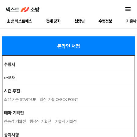
소방 넥스트패스
전체 강좌
선생님
수험정보
기출해
온라인 서점
수험서
e-교재
시즌 추천
소방 기본 START-UP
최신 기출 CHECK POINT
테마 기획전
한능검 기획전
행정직 기획전
기술직 기획전
공지사항