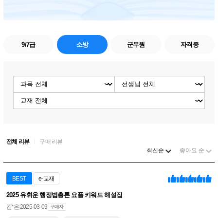
9/7급
소방
군무원
자격증
리뷰
노트
검색
전체 리뷰
구매 리뷰
정렬
최신순
좋아요 순
BEST
e-교재
2025 유휘운 행정법총론 요플 키워드 해설집
김*은
2025-03-09
구매자