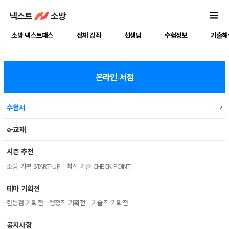
소방 넥스트패스
전체 강좌
선생님
수험정보
기출해
온라인 서점
수험서
e-교재
시즌 추천
소방 기본 START-UP
최신 기출 CHECK POINT
테마 기획전
한능검 기획전
행정직 기획전
기술직 기획전
공지사항