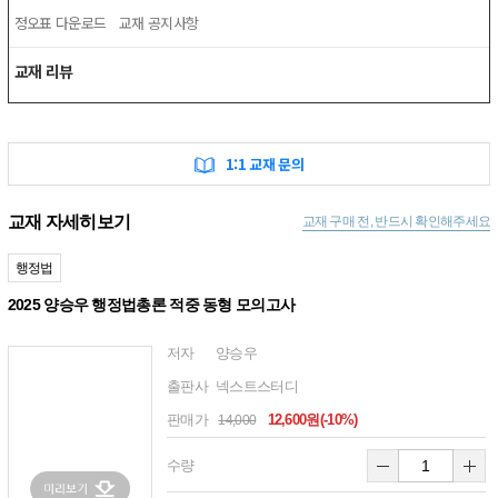
정오표 다운로드
교재 공지사항
교재 리뷰
1:1 교재 문의
교재 자세히보기
교재 구매 전, 반드시 확인해주세요
행정법
2025 양승우 행정법총론 적중 동형 모의고사
저자
양승우
출판사
넥스트스터디
판매가
12,600원(-10%)
14,000
수량