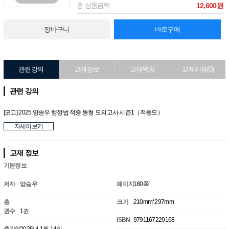
총 상품금액
12,600원
장바구니
바로구매
관련강의
교재정보
교재목차
교재리뷰(0)
관련 강의
[모고] 2025 양승우 행정법 적중 동형 모의고사 시즌1（적동모）
자세히보기
교재 정보
기본정보
저자
양승우
페이지
180쪽
총
크기
210mm*297mm
권수
1권
ISBN
9791167229168
출간일
2025년 1월 14일