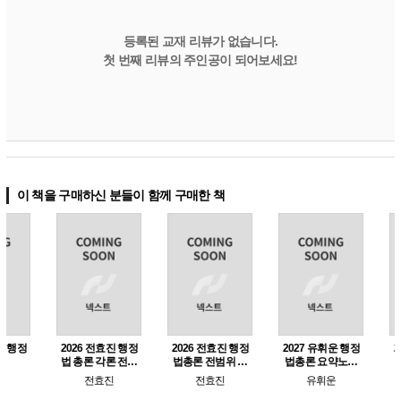
등록된 교재 리뷰가 없습니다.
첫 번째 리뷰의 주인공이 되어보세요!
이 책을 구매하신 분들이 함께 구매한 책
행정
2027 유휘운 행정
2027 유휘운 행정
2027 정인국 행정
202
모
법총론 요약노트
법총론 기출문제
법총론 판서노트
대
+기출문제 (요플)
풀어주는 기본서
유휘운
유휘운
정인국
(기풀기)