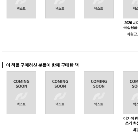
2026 시
국실용글쓰
기출로 
이원근,
이 책을 구매하신 분들이 함께 구매한 책
이기적 한
쓰기 최
박원