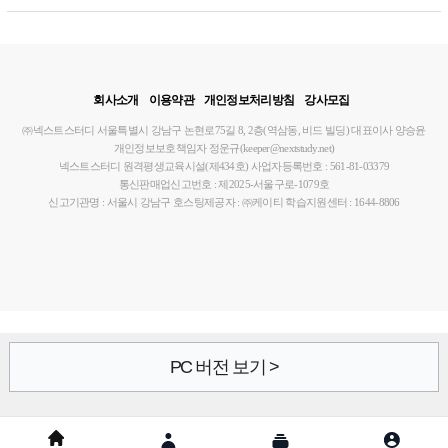
회사소개
이용약관
개인정보처리방침
강사모집
㈜넥스트스터디
서울특별시 강남구 논현로75길 8, 2층(역삼동, 비드 빌딩)
대표이사 양승윤
개인정보보호책임자 정운규(keeper@nextstudy.net)
넥스트스터디 원격평생교육시설(제434호)
사업자등록번호 : 561-81-03379
통신판매업신고번호 : 제2025-서울구로-1079호
신고기관명 : 서울시 강남구
호스팅제공자 : ㈜케이티
학습지원센터 : 1644-8806
PC 버전 보기 >