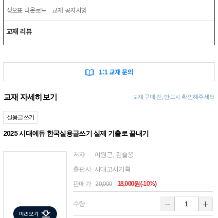
정오표 다운로드
교재 공지사항
교재 리뷰
1:1 교재 문의
교재 자세히보기
교재 구매 전, 반드시 확인해주세요
실용글쓰기
2025 시대에듀 한국실용글쓰기 실제 기출로 끝내기
저자
이원근, 김슬옹
출판사
시대고시기획
판매가
18,000원(-10%)
20,000
수량