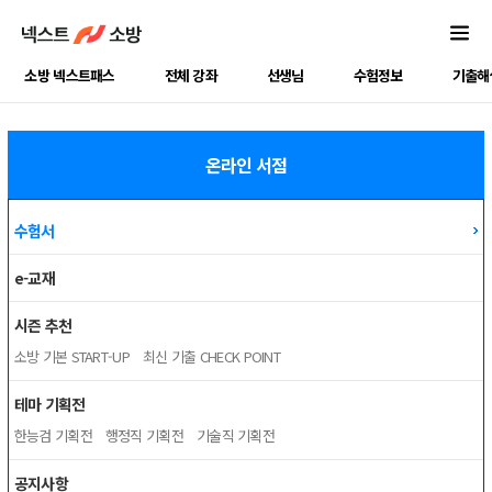
소방 넥스트패스
전체 강좌
선생님
수험정보
기출해
온라인 서점
수험서
e-교재
시즌 추천
소방 기본 START-UP
최신 기출 CHECK POINT
테마 기획전
한능검 기획전
행정직 기획전
기술직 기획전
공지사항