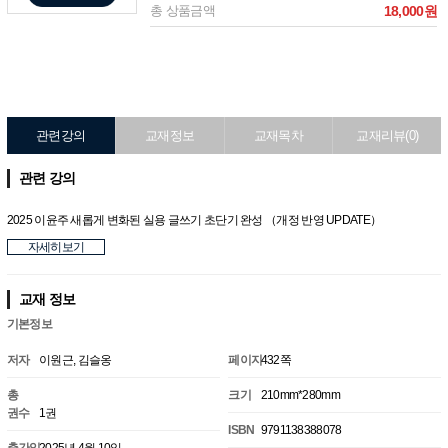
총 상품금액
18,000원
관련강의
교재정보
교재목차
교재리뷰(0)
관련 강의
2025 이윤주 새롭게 변화된 실용 글쓰기 초단기 완성 （개정 반영 UPDATE）
자세히보기
교재 정보
기본정보
저자
이원근, 김슬옹
페이지
432쪽
총
크기
210mm*280mm
권수
1권
ISBN
9791138388078
출간일
2025년 4월 10일