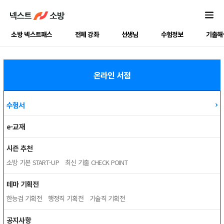
소방 넥스트패스
전체 강좌
선생님
수험정보
기출해
온라인 서점
수험서
e-교재
시즌 추천
소방 기본 START-UP
최신 기출 CHECK POINT
테마 기획전
한능검 기획전
행정직 기획전
기술직 기획전
공지사항