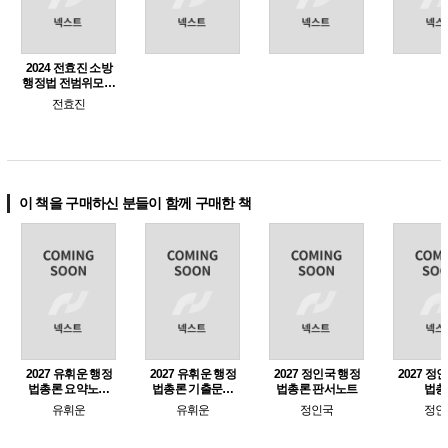
2024 전효진 소방
행정법 전범위모의
고사+실전기출
전효진
이 책을 구매하신 분들이 함께 구매한 책
2027 유휘운 행정
2027 유휘운 행정
2027 정인국 행정
2027 정
법총론 요약노트
법총론 기출문제
법총론 판서노트
법총
+기출문제 (요플)
풀어주는 기본서
유휘운
유휘운
정인국
정인
(기풀기)