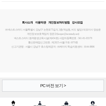
회사소개
이용약관
개인정보처리방침
강사모집
㈜넥스트스터디
서울특별시 강남구 논현로75길 8, 2층(역삼동, 비드 빌딩)
대표이사 양승윤
개인정보보호책임자 정운규(keeper@nextstudy.net)
넥스트스터디 원격평생교육시설(제434호)
사업자등록번호 : 561-81-03379
통신판매업신고번호 : 제2025-서울구로-1079호
신고기관명 : 서울시 강남구
호스팅제공자 : ㈜케이티
학습지원센터 : 1644-8806
PC 버전 보기 >
홈