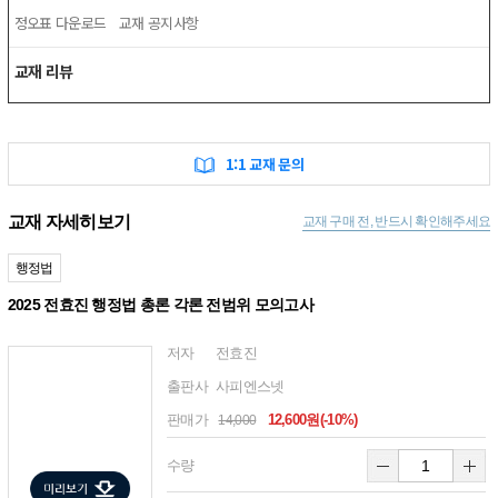
정오표 다운로드
교재 공지사항
교재 리뷰
1:1 교재 문의
교재 자세히보기
교재 구매 전, 반드시 확인해주세요
행정법
2025 전효진 행정법 총론 각론 전범위 모의고사
저자
전효진
출판사
사피엔스넷
판매가
12,600원(-10%)
14,000
수량