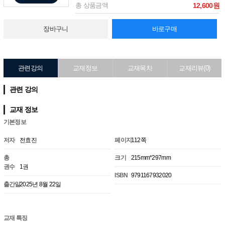
총 상품금액
12,600원
장바구니
바로구매
관련강의
교재정보
교재목차
교재리뷰(0)
관련 강의
교재 정보
기본정보
저자
전효진
페이지
112쪽
총
크기
215mm*297mm
권수
1권
ISBN
9791167932020
출간일
2025년 8월 22일
교재 특징