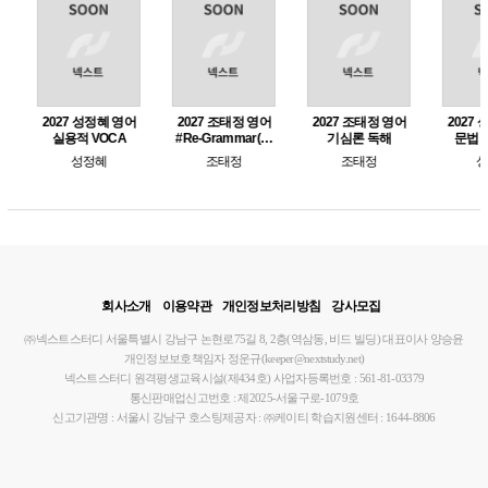
2027 조태정 영어
2027 조태정 영어
2027 성정혜 영어
2027 조
#Re-Grammar(리
기심론 독해
문법 SAB 전략
공무원 보
그래머) 합격문법
조태정
조태정
성정혜
조
125
회사소개
이용약관
개인정보처리방침
강사모집
㈜넥스트스터디
서울특별시 강남구 논현로75길 8, 2층(역삼동, 비드 빌딩)
대표이사 양승윤
개인정보보호책임자 정운규(keeper@nextstudy.net)
넥스트스터디 원격평생교육시설(제434호)
사업자등록번호 : 561-81-03379
통신판매업신고번호 : 제2025-서울구로-1079호
신고기관명 : 서울시 강남구
호스팅제공자 : ㈜케이티
학습지원센터 : 1644-8806