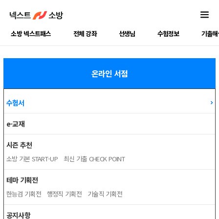
소방 넥스트패스
전체 강좌
선생님
수험정보
기출해
온라인 서점
수험서
e-교재
시즌 추천
소방 기본 START-UP
최신 기출 CHECK POINT
테마 기획전
한능검 기획전
행정직 기획전
기술직 기획전
공지사항