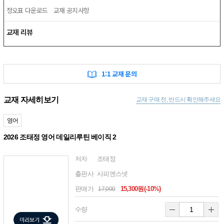
정오표 다운로드
교재 공지사항
교재 리뷰
1:1 교재 문의
교재 자세히보기
교재 구매 전, 반드시 확인해주세요
영어
2026 조태정 영어 데일리루틴 베이직 2
저자
조태정
출판사
사피엔스넷
판매가
15,300원(-10%)
17,000
수량