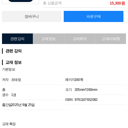
총 상품금액
15,300원
장바구니
바로구매
관련강의
교재정보
교재목차
교재리뷰(0)
관련 강의
교재 정보
기본정보
저자
조태정
페이지
160쪽
총
크기
205mm*260mm
권수
1권
ISBN
9791167932082
출간일
2025년 9월 25일
교재 특징