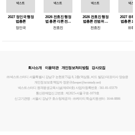
2027 정인국 행정
2026 전효진 행정
2026 전효진 행정
2027 유
법총론
법 총론 각론 전범
법총론 전범위 모
법총론 
위 모의고사 (공무
의고사 지방직 대
+기출문제
정인국
전효진
전효진
유휘
원 7급 대비)
비
회사소개
이용약관
개인정보처리방침
강사모집
㈜넥스트스터디
서울특별시 강남구 논현로75길 8, 2층(역삼동, 비드 빌딩)
대표이사 양승윤
개인정보보호책임자 정운규(keeper@nextstudy.net)
넥스트스터디 원격평생교육시설(제434호)
사업자등록번호 : 561-81-03379
통신판매업신고번호 : 제2025-서울구로-1079호
신고기관명 : 서울시 강남구
호스팅제공자 : ㈜케이티
학습지원센터 : 1644-8806