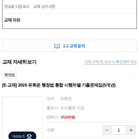
정오표 다운로드
교재 공지사항
교재 리뷰
1:1 교재 문의
교재 자세히보기
교재 구매 전, 반드시 확인해주세요
행정법
[E-교재] 2026 유휘운 행정법 통합 시행처별 기출문제집(5개년)
저자
유휘운
출판사
도서출판 지금
판매가
45,000원
수량