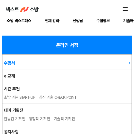
소방 넥스트패스
전체 강좌
선생님
수험정보
기출해
온라인 서점
수험서
e-교재
시즌 추천
소방 기본 START-UP
최신 기출 CHECK POINT
테마 기획전
한능검 기획전
행정직 기획전
기술직 기획전
공지사항