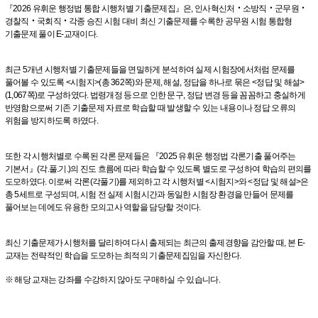
『2026 유휘운 행정법 통합 시행처별 기출문제집』은, 인사혁신처‧소방직‧군무원‧
경찰직‧국회직‧각종 승진 시험 대비 최신 기출문제를 수록한 공무원 시험 통합형
기출문제 풀이 E-교재이다.
최근 5개년 시행처별 기출문제들을 면밀하게 분석하여 실제 시험장에서처럼 문제를
풀어볼 수 있도록 <시험지>(총 362쪽)와 문제, 해설, 정답을 하나로 묶은 <정답 및 해설>
(1,067쪽)로 구성하였다. 법령개정 등으로 인한 문구, 정답 변경 등을 꼼꼼하고 충실하게
반영함으로써 기존 기출문제 자료로 학습할 때 발생할 수 있는 내용이나 정답 오류의
위험을 방지하도록 하였다.
또한 각 시행처별로 수록된 각론 문제들은 『2025 유휘운 행정법 각론기출 풀어주는
기본서』(각.풀.기.)의 진도 흐름에 따라 학습할 수 있도록 별도로 구성하여 학습의 편의를
도모하였다. 이로써 각론(각풀기)를 제외하고 각 시행처별 <시험지>와 <정답 및 해설>은
총 5세트로 구성되며, 시험 전 실제 시험시간과 동일한 시험장 환경을 만들어 문제를
풀어보는 데에도 유용한 모의고사 역할을 담당할 것이다.
최신 기출문제가 시행처를 달리하여 다시 출제되는 최근의 출제경향을 감안할 때, 본 E-
교재는 전략적인 학습을 도모하는 최적의 기출문제집임을 자신한다.
※ 해당 교재는 강좌를 수강하지 않아도 구매하실 수 있습니다.