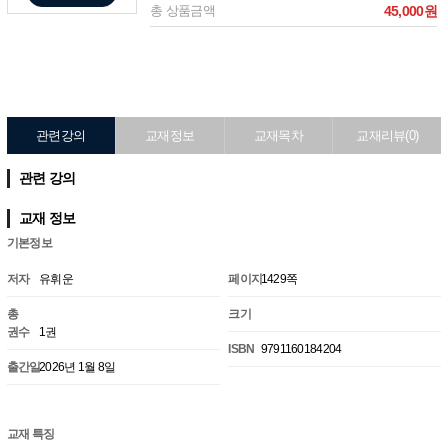
총 상품금액
45,000원
관련강의
교재정보
교재목차
교재리뷰(0)
관련 강의
교재 정보
기본정보
저자
유휘운
페이지
1429쪽
총
크기
권수
1권
ISBN
9791160184204
출간일
2026년 1월 8일
교재 특징