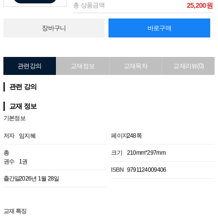
총 상품금액
25,200원
장바구니
바로구매
관련강의
교재정보
교재목차
교재리뷰(0)
관련 강의
교재 정보
기본정보
저자
임지혜
페이지
248쪽
총
크기
210mm*297mm
권수
1권
ISBN
9791124009406
출간일
2026년 1월 28일
교재 특징