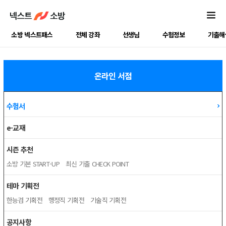
소방 넥스트패스
전체 강좌
선생님
수험정보
기출해
온라인 서점
수험서
e-교재
시즌 추천
소방 기본 START-UP
최신 기출 CHECK POINT
테마 기획전
한능검 기획전
행정직 기획전
기술직 기획전
공지사항