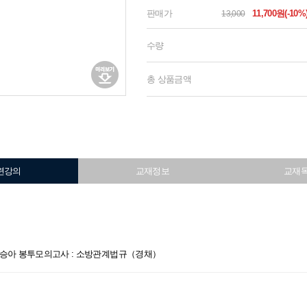
판매가
11,700원(-10%
13,000
수량
총 상품금액
련강의
교재정보
교재
6 심승아 봉투모의고사 : 소방관계법규（경채）