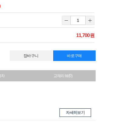
)
11,700원
장바구니
바로구매
목차
교재리뷰(0)
자세히보기