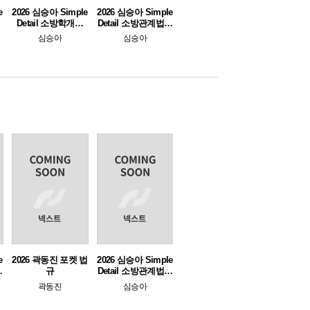
e
2026 심승아 Simple
2026 심승아 Simple
Detail 소방학개론
Detail 소방관계법규
심봉사 심승아 봉투
공채 심봉사 심승아
심승아
심승아
모의고사
봉투 모의고사
e
2026 곽동진 포켓 법
2026 심승아 Simple
규
규
Detail 소방관계법규
아
심기일전 단원별 예
곽동진
심승아
상문제집