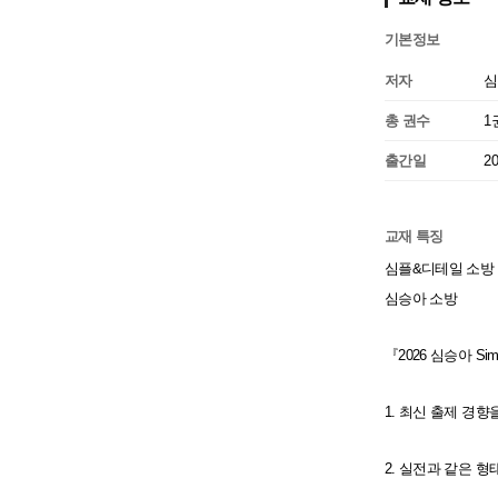
기본정보
저자
심
총 권수
1
출간일
2
교재 특징
심플&디테일 소방 
심승아 소방
『2026 심승아 S
1. 최신 출제 경
2. 실전과 같은 