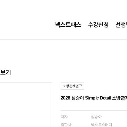
메
넥스트패스
수강신청
선생
가
소
방
메
뉴
히보기
소방관계법규
2026 심승아 Simple Detail
저자
심승아
출판사
넥스트스터디