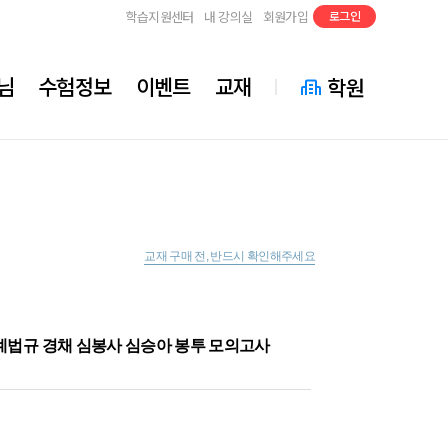
학습지원센터
내 강의실
회원가입
로그인
님
수험정보
이벤트
교재
학원
교재 구매 전, 반드시 확인해주세요
 소방관계법규 경채 심봉사 심승아 봉투 모의고사