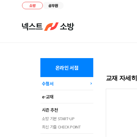
소방
공무원
온라인 서점
교재 자세
수험서
e-교재
시즌 추천
소방 기본 START-UP
최신 기출 CHECK POINT