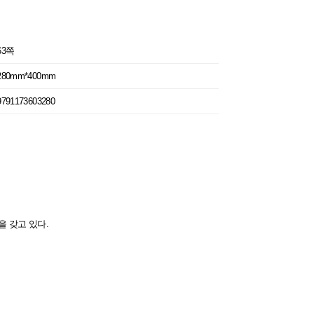
63쪽
280mm*400mm
9791173603280
을 갖고 있다.