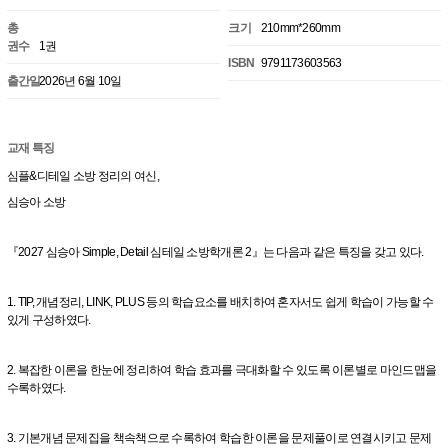
총
크기
210mm*260mm
권수
1권
ISBN
9791173603563
출간일
2026년 6월 10일
교재 특징
심플&디테일 소방 정리의 여신,
심승아 소방
『2027 심승아 Simple, Detail 심테일 소방학개론 2』는 다음과 같은 특징을 갖고 있다.
1. TIP, 개념정리, LINK, PLUS 등의 학습요소를 배치하여 혼자서도 쉽게 학습이 가능할 수
있게 구성하였다.
2. 복잡한 이론을 한눈에 정리하여 학습 효과를 극대화할 수 있도록 이론별로 마인드맵을
수록하였다.
3. 기본개념 문제집을 책속책으로 수록하여 학습한 이론을 문제풀이로 연결시키고 문제