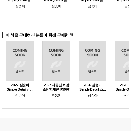
Simple, Detail 심테
Simple, Detail 심테
Simple Detail 심테
Simple De
일 소방관계법규 2
일 소방관계법규 1
일 소방학개론 1
학개론 심
심승아
심승아
심승아
심승
승아 봉투
사
이 책을 구매하신 분들이 함께 구매한 책
2027 심승아
2027 곽동진 최강
2026 심승아
2026
Simple Detail 심테
소방학개론 [제9판]
Simple Detail 소방
Simple·De
일 소방학개론 1
학개론 심봉사 심
학개론 
심승아
곽동진
심승아
심승
승아 봉투 모의고
단원별 예
사