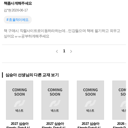
책좀사게해주세요
김*현
2026-06-17
# 효율적이에요.
책 구매시 직렬사이트로이동하라하는데...인강들으며 책에 필기하고 외우고
싶어요ㅠㅠ공부하게해주세요
1
심승아 선생님의 다른 교재 보기
2027 심승아
2027 심승아
2027 심승아
2026