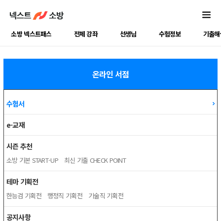
소방 넥스트패스
전체 강좌
선생님
수험정보
기출해
온라인 서점
수험서
e-교재
시즌 추천
소방 기본 START-UP
최신 기출 CHECK POINT
테마 기획전
한능검 기획전
행정직 기획전
기술직 기획전
공지사항