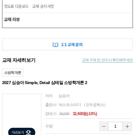
정오표 다운로드
교재 공지사항
교재 리뷰
1:1 교재 문의
교재 자세히보기
교재 구매 전, 반드시 확인해주세요
소방학개론
2027 심승아 Simple, Detail 심테일 소방학개론 2
저자
심승아
출판사
넥스트스터디 （모두공북스）
판매가
32,400원(-10%)
36,000
수량