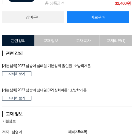
총 상품금액
32,400원
장바구니
바로구매
관련강의
교재정보
교재목차
교재리뷰(1)
관련 강의
[기본심화] 2027 심승아 심테일 기본심화 올인원 : 소방학개론
자세히보기
[기본심화] 2027 심승아 심테일 [1/2] 심화이론 : 소방학개론
자세히보기
교재 정보
기본정보
저자
심승아
페이지
544쪽