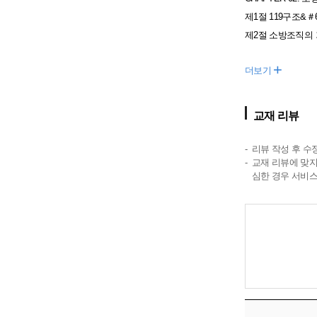
제1절 119구조&＃
제2절 소방조직의
+
더보기
교재 리뷰
리뷰 작성 후 수
교재 리뷰에 맞지
심한 경우 서비스