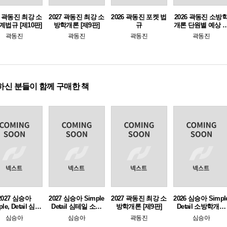
7 곽동진 최강 소
2027 곽동진 최강 소
2026 곽동진 포켓 법
2026 곽동진 소방
계법규 [제10판]
방학개론 [제9판]
규
개론 단원별 예상 
제풀이 1000제 (기
곽동진
곽동진
곽동진
곽동진
포함)
하신 분들이 함께 구매한 책
2027 심승아
2027 심승아 Simple
2027 곽동진 최강 소
2026 심승아 Simpl
le, Detail 심테
Detail 심테일 소방
방학개론 [제9판]
Detail 소방학개론
 소방학개론 2
학개론 1
심봉사 심승아 봉
심승아
심승아
곽동진
심승아
모의고사