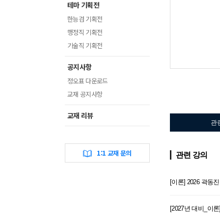
테마 기획전
한능검 기획전
행정직 기획전
기술직 기획전
공지사항
정오표 다운로드
교재 공지사항
교재 리뷰
관
1:1 교재 문의
관련 강의
[이론] 2026 곽
[2027년 대비_