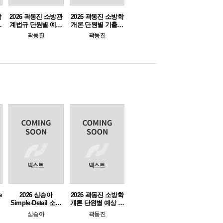
학
2026 곽동진 소방관
2026 곽동진 소방학
문
계법규 단원별 예상
개론 단원별 기출문
출
문제풀이
제집
곽동진
곽동진
e
2026 심승아
2026 곽동진 소방학
Simple·Detail 소방
개론 단원별 예상 문
투
학개론 심기일전 단
제풀이 1000제 (기출
심승아
곽동진
원별 예상문제집
포함)