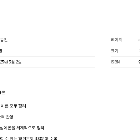
동진
페이지
권
크기
025년 5월 2일
ISBN
개론
 이론 모두 정리
완벽 반영
핵심이론을 체계적으로 정리
할 수 있는 확인문제 300문항 수록