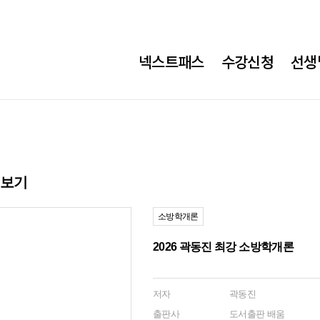
메
넥스트패스
수강신청
선생
가
소
방
메
뉴
히보기
소방학개론
2026 곽동진 최강 소방학개론
저자
곽동진
출판사
도서출판 배움