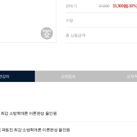
판매가
33,300원(-10%
37,000
수량
총 상품금액
련강의
교재정보
교재
동진 최강 소방학개론 이론완성 올인원
이론] 곽동진 최강 소방학개론 이론완성 올인원