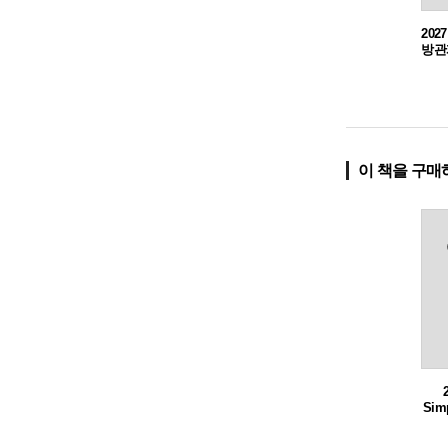
202
방관
이 책을 구매
Simp
일