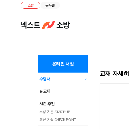
소방
공무원
온라인 서점
교재 자세
수험서
e-교재
시즌 추천
소방 기본 START-UP
최신 기출 CHECK POINT