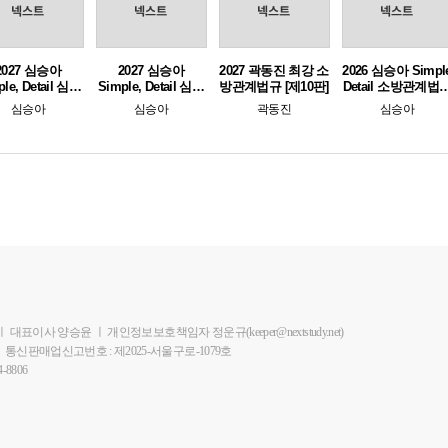
2027 심승아
2027 심승아
2027 곽동진 최강 소
2026 심승아 Simpl
le, Detail 심테
Simple, Detail 심테
방관계법규 [제10판]
Detail 소방관계법
소방관계법규 2
일 소방관계법규 1
공채 심봉사 심승
심승아
심승아
곽동진
심승아
봉투 모의고사
ㅣ
대표이사 양승윤
ㅣ
개인정보보호책임자 정운규(keeper@nextstudy.net)
ㅣ
통신판매업신고번호 : 제2025-서울구로-1079호
-8806