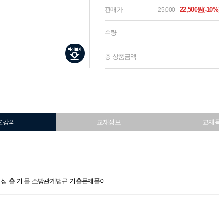
판매가
22,500원(-10%
25,000
수량
총 상품금액
련강의
교재정보
교재
승아 심.출.기.몰 소방관계법규 기출문제풀이