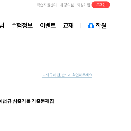
학습지원센터
내 강의실
회원가입
로그인
님
수험정보
이벤트
교재
학원
교재 구매 전, 반드시 확인해주세요
 소방관계법규 심출기몰 기출문제집