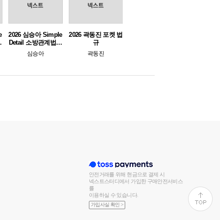
e
2026 심승아 Simple
2026 곽동진 포켓 법
규
Detail 소방관계법규
규
아
경채 심봉사 심승아
심승아
곽동진
봉투 모의고사
안전거래를 위해 현금으로 결제 시
넥스트스터디에서 가입한 구매안전서비스
를
이용하실 수 있습니다.
가입사실 확인 >