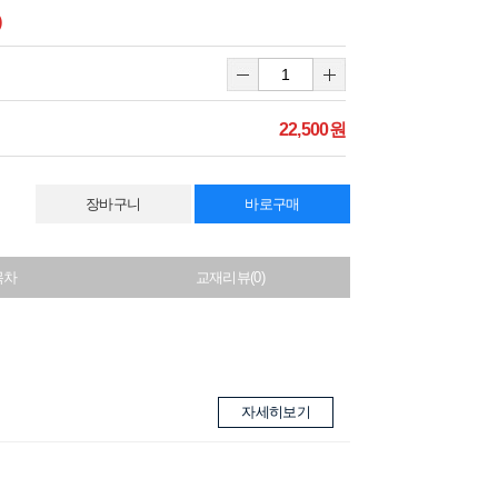
)
22,500원
장바구니
바로구매
목차
교재리뷰(0)
자세히보기