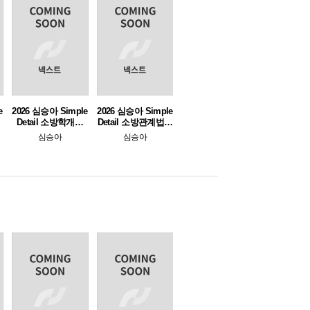
e
2026 심승아 Simple
2026 심승아 Simple
Detail 소방학개론
Detail 소방관계법규
심봉사 심승아 봉투
공채 심봉사 심승아
심승아
심승아
모의고사
봉투 모의고사