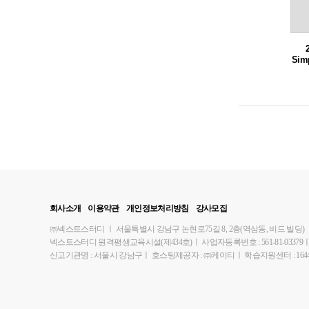
Simp
일 
회사소개
이용약관
개인정보처리방침
강사모집
㈜넥스트스터디
ㅣ
서울특별시 강남구 논현로75길 8, 2층(역삼동, 비드 빌딩)
넥스트스터디 원격평생교육시설(제434호)
ㅣ
사업자등록번호 : 561-81-03379
신고기관명 : 서울시 강남구
ㅣ
호스팅제공자 : ㈜케이티
ㅣ
학습지원센터 : 1644