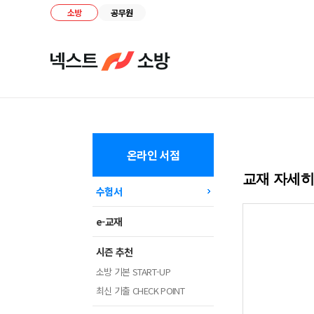
소방
공무원
온라인 서점
교재 자세
수험서
e-교재
시즌 추천
소방 기본 START-UP
최신 기출 CHECK POINT