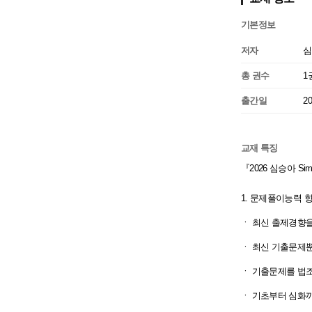
기본정보
저자
심
총 권수
1
출간일
2
교재 특징
『2026 심승아 S
1. 문제풀이능력 향
ㆍ 최신 출제경향
ㆍ 최신 기출문제
ㆍ 기출문제를 법조
ㆍ 기초부터 심화까