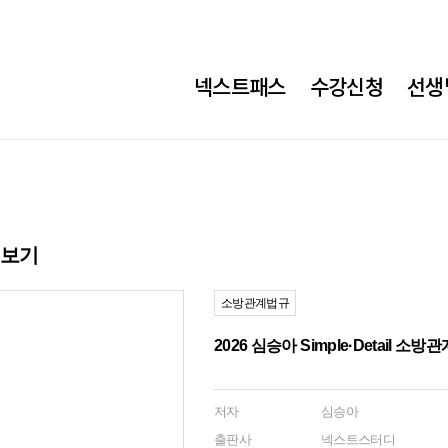
메
넥스트패스
수강신청
선생
가
소
방
메
뉴
히보기
소방관계법규
2026 심승아 Simple·Detail
저자
심승아
출판사
넥스트스터디