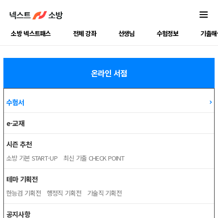
소방 넥스트패스
전체 강좌
선생님
수험정보
기출해
온라인 서점
수험서
e-교재
시즌 추천
소방 기본 START-UP
최신 기출 CHECK POINT
테마 기획전
한능검 기획전
행정직 기획전
기술직 기획전
공지사항