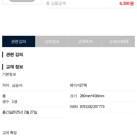
총 상품금액
6,300원
관련강의
교재정보
교재목차
교재리뷰(0)
관련 강의
교재 정보
기본정보
저자
심승아
페이지
27쪽
총
크기
280mm*400mm
권수
1권
ISBN
9791192207773
출간일
2025년 2월 27일
교재 특징