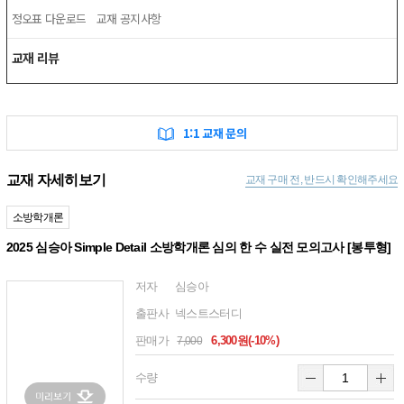
정오표 다운로드
교재 공지사항
교재 리뷰
1:1 교재 문의
교재 자세히보기
교재 구매 전, 반드시 확인해주세요
소방학개론
2025 심승아 Simple Detail 소방학개론 심의 한 수 실전 모의고사 [봉투형]
저자
심승아
출판사
넥스트스터디
판매가
6,300원(-10%)
7,000
수량