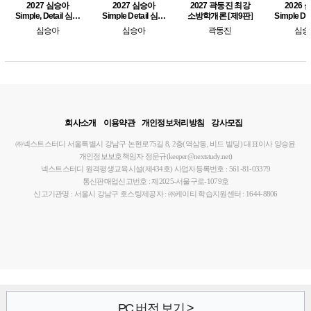
2027 심승아
2027 심승아
2027 곽동진 최강
2026
Simple, Detail 심테
Simple Detail 심테
소방학개론 [제9판]
Simple De
일 소방학개론 2
일 소방학개론 1
학개론 심
심승아
심승아
곽동진
심승
승아 봉투
사
회사소개
이용약관
개인정보처리방침
강사모집
㈜넥스트스터디
서울특별시 강남구 논현로75길 8, 2층(역삼동, 비드 빌딩)
대표이사 양승윤
개인정보보호책임자 정운규(keeper@nextstudy.net)
넥스트스터디 원격평생교육시설(제434호)
사업자등록번호 : 561-81-03379
통신판매업신고번호 : 제2025-서울구로-1079호
신고기관명 : 서울시 강남구
호스팅제공자 : ㈜케이티
학습지원센터 : 1644-8806
PC 버전 보기 >